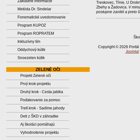
Základné informácie
Treskovec, Tŕnie, U Drobn
Zbehy a Žadovica.
V minul
Metóda Dr. Sindelar
postupne zanikli a preto 
Fonematické uvedomovanie
Program KUPOZ
Program ROPRATEM
Ško
Inkluzívny tím
Copyright © 2026 Portál
Oddychový kútik
Joomla!
Snoezelen kútik
ZELENÉ OČI
Projekt Zelené oči
Prvý krok projektu
Druhý krok - Cesta jablka
Poďakovanie za pomoc
Tretí krok - Sadíme jahody
Deti z ŠKD v záhradke
Aj školáci pomáhajú
Vyhodnotenie projektu