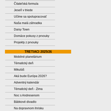
Čitateľská formula
Jeseň v triede
Učíme sa spolupracovať
Naša malá záhradka
Daisy Town
Domáce pokusy z prvouky
Projekty z prvouky
TRETIACI 2025/26
Mobilné planetárium
Tématický deň
Mikuláš
Aká bude Európa 2026?
Adventný kalendár
Tématický deň - Zima
Noc s Andresenom
Bábkové divadlo
Na dopravnom ihrisku