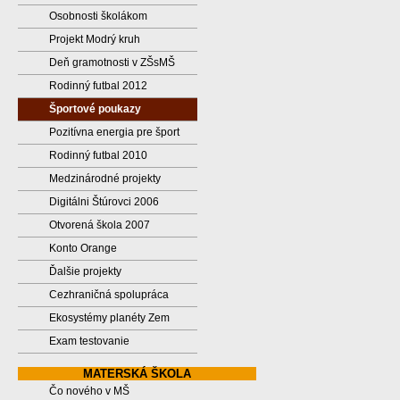
Osobnosti školákom
Projekt Modrý kruh
Deň gramotnosti v ZŠsMŠ
Rodinný futbal 2012
Športové poukazy
Pozitívna energia pre šport
Rodinný futbal 2010
Medzinárodné projekty
Digitálni Štúrovci 2006
Otvorená škola 2007
Konto Orange
Ďalšie projekty
Cezhraničná spolupráca
Ekosystémy planéty Zem
Exam testovanie
MATERSKÁ ŠKOLA
Čo nového v MŠ