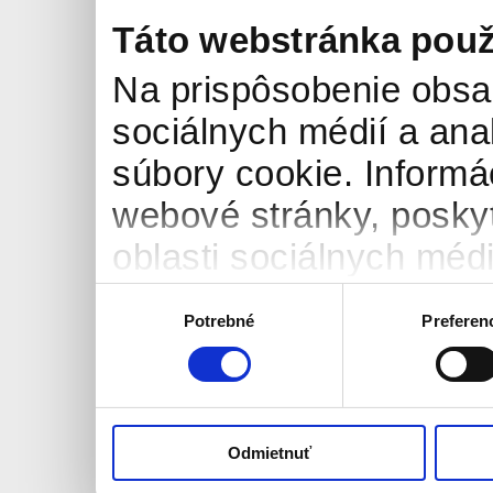
Táto webstránka použ
Na prispôsobenie obsah
sociálnych médií a an
súbory cookie. Informá
webové stránky, posky
oblasti sociálnych médií
môžu príslušné informá
Výber
Potrebné
Preferen
súhlasu
ktoré ste im poskytli al
používali ich služby.
Odmietnuť