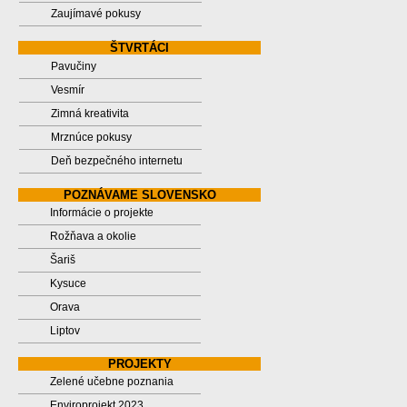
Zaujímavé pokusy
ŠTVRTÁCI
Pavučiny
Vesmír
Zimná kreativita
Mrznúce pokusy
Deň bezpečného internetu
POZNÁVAME SLOVENSKO
Informácie o projekte
Rožňava a okolie
Šariš
Kysuce
Orava
Liptov
PROJEKTY
Zelené učebne poznania
Enviroprojekt 2023