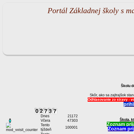
Portál Základnej školy s m
Školu d
Skôr, ako sa zajtrajšok st
Odhlasovanie zo stravy - vo
prih
Dnes
21172
Škola, k
Včera
47303
Zoznam prij
Tento
100001
Zoznam prij
týždeň