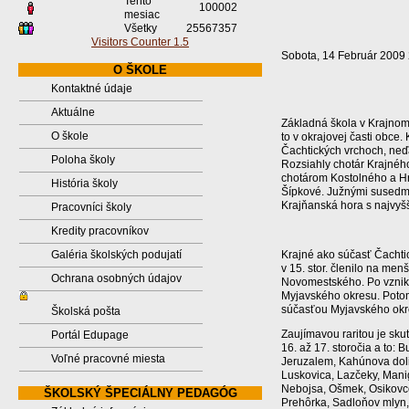
Tento
100002
mesiac
Všetky
25567357
Visitors Counter 1.5
Sobota, 14 Február 2009
O ŠKOLE
Kontaktné údaje
Aktuálne
Základná škola v Krajnom
O škole
to v okrajovej časti obce
Čachtických vrchoch, neďa
Poloha školy
Rozsiahly chotár Krajnéh
chotárom Kostolného a Hra
História školy
Šípkové. Južnými susedm
Krajňanská hora s najvyš
Pracovníci školy
Kredity pracovníkov
Galéria školských podujatí
Krajné ako súčasť Čachtic
v 15. stor. členilo na men
Ochrana osobných údajov
Novomestského. Po vzniku
Myjavského okresu. Potom
súčasťou Myjavského okr
Školská pošta
Zaujímavou raritou je sku
Portál Edupage
16. až 17. storočia a to:
Voľné pracovné miesta
Jeruzalem, Kahúnova doli
Luskovica, Lazčeky, Manig
Nebojsa, Ošmek, Osikovce
ŠKOLSKÝ ŠPECIÁLNY PEDAGÓG
Prehôrka, Sadloňov mlyn, 