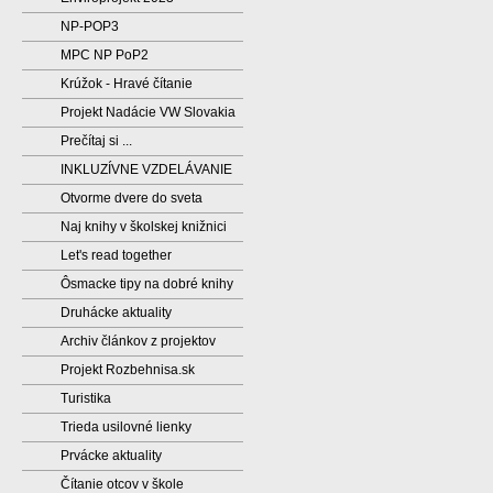
NP-POP3
MPC NP PoP2
Krúžok - Hravé čítanie
Projekt Nadácie VW Slovakia
Prečítaj si ...
INKLUZÍVNE VZDELÁVANIE
Otvorme dvere do sveta
Naj knihy v školskej knižnici
Let's read together
Ôsmacke tipy na dobré knihy
Druhácke aktuality
Archiv článkov z projektov
Projekt Rozbehnisa.sk
Turistika
Trieda usilovné lienky
Prvácke aktuality
Čítanie otcov v škole