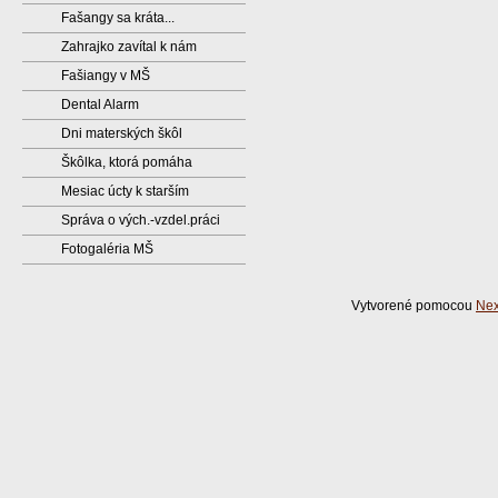
Fašangy sa kráta...
Zahrajko zavítal k nám
Fašiangy v MŠ
Dental Alarm
Dni materských škôl
Škôlka, ktorá pomáha
Mesiac úcty k starším
Správa o vých.-vzdel.práci
Fotogaléria MŠ
Vytvorené pomocou
Nex