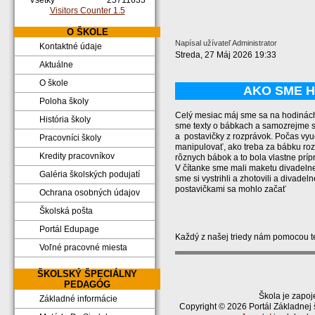
Všetky
25711633
Visitors Counter 1.5
O ŠKOLE
Napísal užívateľ Administrator
Kontaktné údaje
Streda, 27 Máj 2026 19:33
Aktuálne
O škole
AKO SME H
Poloha školy
Celý mesiac máj sme sa na hodinách
História školy
sme texty o bábkach a samozrejme sme
a postavičky z rozprávok. Počas vyu
Pracovníci školy
manipulovať, ako treba za bábku roz
Kredity pracovníkov
rôznych bábok a to bola vlastne príp
V čítanke sme mali maketu divadelnej 
Galéria školských podujatí
sme si vystrihli a zhotovili a divade
postavičkami sa mohlo začať
Ochrana osobných údajov
Školská pošta
Portál Edupage
Každý z našej triedy nám pomocou te
Voľné pracovné miesta
ŠKOLSKÝ ŠPECIÁLNY
PEDAGÓG
Škola je zapoj
Základné informácie
Copyright © 2026 Portál Základnej 