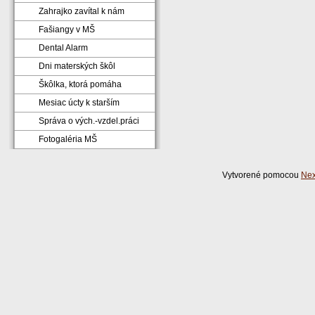
Zahrajko zavítal k nám
Fašiangy v MŠ
Dental Alarm
Dni materských škôl
Škôlka, ktorá pomáha
Mesiac úcty k starším
Správa o vých.-vzdel.práci
Fotogaléria MŠ
Vytvorené pomocou
Nex