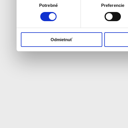
Potrebné
Preferencie
súhlasu
ktoré ste im poskytli aleb
používali ich služby.
Odmietnuť