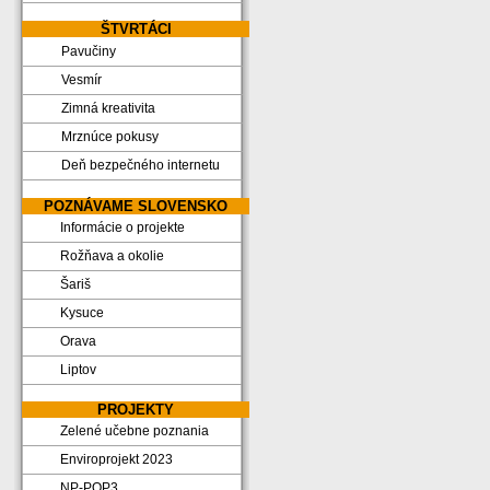
ŠTVRTÁCI
Pavučiny
Vesmír
Zimná kreativita
Mrznúce pokusy
Deň bezpečného internetu
POZNÁVAME SLOVENSKO
Informácie o projekte
Rožňava a okolie
Šariš
Kysuce
Orava
Liptov
PROJEKTY
Zelené učebne poznania
Enviroprojekt 2023
NP-POP3