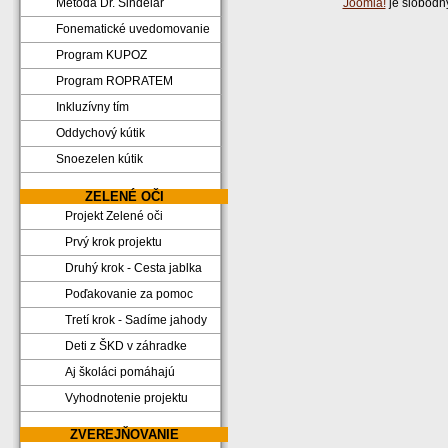
Metóda Dr. Sindelar
Joomla!
je slobodn
Fonematické uvedomovanie
Program KUPOZ
Program ROPRATEM
Inkluzívny tím
Oddychový kútik
Snoezelen kútik
ZELENÉ OČI
Projekt Zelené oči
Prvý krok projektu
Druhý krok - Cesta jablka
Poďakovanie za pomoc
Tretí krok - Sadíme jahody
Deti z ŠKD v záhradke
Aj školáci pomáhajú
Vyhodnotenie projektu
ZVEREJŇOVANIE