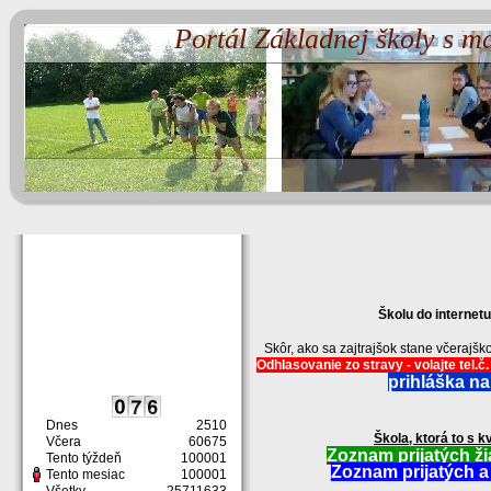
Portál Základnej školy s m
Školu do internet
Skôr, ako sa zajtrajšok stane včerajš
Odhlasovanie zo stravy - volajte tel.
prihláška na
Dnes
2510
Škola, ktorá to s k
Včera
60675
Zoznam prijatých ži
Tento týždeň
100001
Zoznam prijatých a 
Tento mesiac
100001