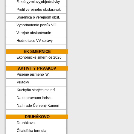
Faktúry,zmluvy,objednávky
Profil verejného obstarávat.
Smernica o verejnom obst.
Vyhodnotenie ponúk VO
Verejné obstarávanie
Hodnotiace VV správy
EK-SMERNICE
Ekonomické smernice 2026
AKTIVITY PRVÁKOV
Píšeme písmeno "a"
Priadky
Kuchyňa starých materí
Na dopravnom ihrisku
Na hrade Červený Kameň
DRUHÁKOVO
Druhákovo
Čitateľská formula