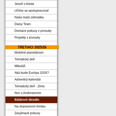
Jeseň v triede
Učíme sa spolupracovať
Naša malá záhradka
Daisy Town
Domáce pokusy z prvouky
Projekty z prvouky
TRETIACI 2025/26
Mobilné planetárium
Tématický deň
Mikuláš
Aká bude Európa 2026?
Adventný kalendár
Tématický deň - Zima
Noc s Andresenom
Bábkové divadlo
Na dopravnom ihrisku
Zaujímavé pokusy