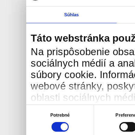
Súhlas
Táto webstránka použ
Na prispôsobenie obsah
sociálnych médií a an
súbory cookie. Informá
webové stránky, posky
oblasti sociálnych médií
môžu príslušné informá
Výber
Potrebné
Preferen
súhlasu
ktoré ste im poskytli al
používali ich služby.