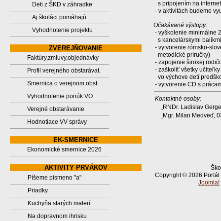
s pripojením na internet
Deti z ŠKD v záhradke
- v aktivitách budeme vyu
Aj školáci pomáhajú
Očakávané výstupy:
Vyhodnotenie projektu
- vyškolenie minimálne 
s kancelárskymi balíkmi 
- vytvorenie rómsko-slov
ZVEREJŇOVANIE
metodické príručky)
Faktúry,zmluvy,objednávky
- zapojenie širokej rodič
- zaškoliť všetky učiteľk
Profil verejného obstarávat.
vo výchove detí predšk
Smernica o verejnom obst.
- vytvorenie CD s prácami 
Vyhodnotenie ponúk VO
Kontaktné osoby:
RNDr. Ladislav Gerge
Verejné obstarávanie
Mgr. Milan Medveď, 
Hodnotiace VV správy
EK-SMERNICE
Ekonomické smernice 2026
AKTIVITY PRVÁKOV
Ško
Copyright © 2026 Portál
Píšeme písmeno "a"
Joomla!
Priadky
Kuchyňa starých materí
Na dopravnom ihrisku