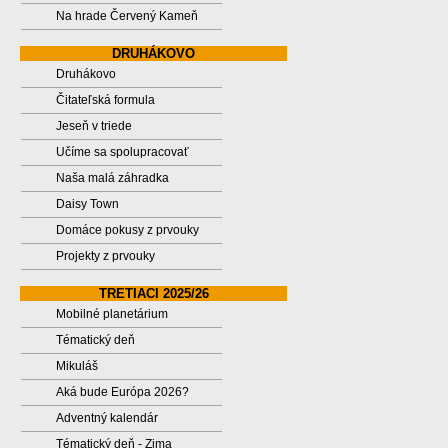
Na hrade Červený Kameň
DRUHÁKOVO
Druhákovo
Čitateľská formula
Jeseň v triede
Učíme sa spolupracovať
Naša malá záhradka
Daisy Town
Domáce pokusy z prvouky
Projekty z prvouky
TRETIACI 2025/26
Mobilné planetárium
Tématický deň
Mikuláš
Aká bude Európa 2026?
Adventný kalendár
Tématický deň - Zima