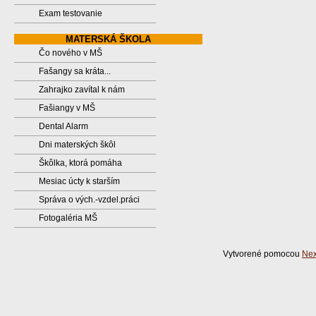
Exam testovanie
MATERSKÁ ŠKOLA
Čo nového v MŠ
Fašangy sa kráta...
Zahrajko zavítal k nám
Fašiangy v MŠ
Dental Alarm
Dni materských škôl
Škôlka, ktorá pomáha
Mesiac úcty k starším
Správa o vých.-vzdel.práci
Fotogaléria MŠ
Vytvorené pomocou
Nex