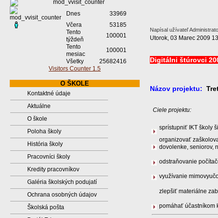
Dnes
33969
Včera
53185
Napísal užívateľ Administrat
Tento
100001
Utorok, 03 Marec 2009 1
týždeň
Tento
100001
mesiac
Digitálni štúrovci 
Všetky
25682416
Visitors Counter 1.5
O ŠKOLE
Názov projektu:
Tre
Kontaktné údaje
Aktuálne
Ciele projektu:
O škole
sprístupniť IKT školy
Poloha školy
organizovať zaškolova
História školy
dovolenke, seniorov,
Pracovníci školy
odstraňovanie počítač
Kredity pracovníkov
využívanie mimovyučov
Galéria školských podujatí
zlepšiť materiálne za
Ochrana osobných údajov
pomáhať účastníkom k
Školská pošta