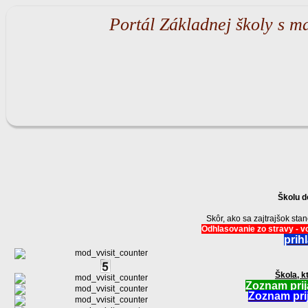
Portál Základnej školy s m
Školu d
Skôr, ako sa zajtrajšok st
Odhlasovanie zo stravy - vo
prih
Škola, k
Zoznam prij
Zoznam prij