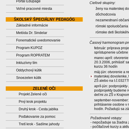
Portál Edupage
Cieľové skupiny:
Voľné pracovné miesta
ženy na materskej d
dôchodcovia
ŠKOLSKÝ ŠPECIÁLNY PEDAGÓG
nezamestnaní občan
Základné informácie
rómski spoluobčania
rómske deti školskéh
Metóda Dr. Sindelar
Fonematické uvedomovanie
Časový harmonogram pro
Program KUPOZ
február: príprava proj
sprístupnenie učebne
Program ROPRATEM
marec-apríl: otvorenie
20.3.2006, prihlásiť 
Inkluzívny tím
kurzu 36 hodín
Oddychový kútik
máj-jún: otvorenie a 
materskej dovolenke, t
Snoezelen kútik
ZŠ alebo na t.č.0327
apríl-jún: podprojekty-
ZELENÉ OČI
podprojekty budeme re
Projekt Zelené oči
deťmi zo ZŠ v Krajno
september-november: d
Prvý krok projektu
prihlásenie osobne v 
hodín. Požadujú sa zák
Druhý krok - Cesta jablka
Poďakovanie za pomoc
Požadované vstupy:
- nepožaduje sa žiadna z
Tretí krok - Sadíme jahody
- počítačové kurzy a akt