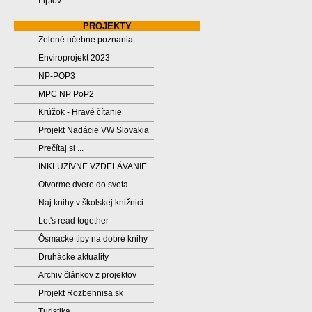
Liptov
PROJEKTY
Zelené učebne poznania
Enviroprojekt 2023
NP-POP3
MPC NP PoP2
Krúžok - Hravé čítanie
Projekt Nadácie VW Slovakia
Prečítaj si ...
INKLUZÍVNE VZDELÁVANIE
Otvorme dvere do sveta
Naj knihy v školskej knižnici
Let's read together
Ôsmacke tipy na dobré knihy
Druhácke aktuality
Archiv článkov z projektov
Projekt Rozbehnisa.sk
Turistika