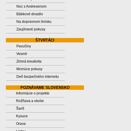
Noc s Andresenom
Bábkové divadlo
Na dopravnom ihrisku
Zaujímavé pokusy
ŠTVRTÁCI
Pavučiny
Vesmír
Zimná kreativita
Mrznúce pokusy
Deň bezpečného internetu
POZNÁVAME SLOVENSKO
Informácie o projekte
Rožňava a okolie
Šariš
Kysuce
Orava