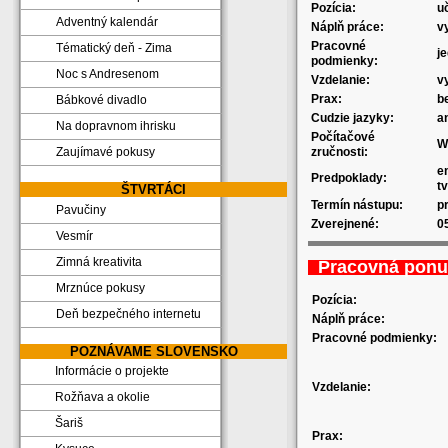
Pozícia:
u
Adventný kalendár
Náplň práce:
v
Pracovné
Tématický deň - Zima
j
podmienky:
Noc s Andresenom
Vzdelanie:
v
Prax:
b
Bábkové divadlo
Cudzie jazyky:
a
Na dopravnom ihrisku
Počítačové
W
zručnosti:
Zaujímavé pokusy
e
Predpoklady:
t
ŠTVRTÁCI
Termín nástupu:
p
Pavučiny
Zverejnené:
0
Vesmír
Zimná kreativita
Pracovná ponu
Mrznúce pokusy
Pozícia:
Deň bezpečného internetu
Náplň práce:
Pracovné podmienky:
POZNÁVAME SLOVENSKO
Informácie o projekte
Vzdelanie:
Rožňava a okolie
Šariš
Prax: