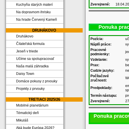
Zverejnené:
18.04.2
Kuchyňa starých materí
Na dopravnom ihrisku
Na hrade Červený Kameň
Ponuka prac
DRUHÁKOVO
Druhákovo
Pozícia:
uč
Čitateľská formula
Náplň práce:
vy
Pracovné
Jeseň v triede
je
podmienky:
Učíme sa spolupracovať
Vzdelanie:
vy
Prax:
be
Naša malá záhradka
Cudzie jazyky:
ne
Daisy Town
Počítačové
Wo
zručnosti:
Domáce pokusy z prvouky
em
Predpoklady:
Projekty z prvouky
sp
Termín nástupu:
pr
TRETIACI 2025/26
Zverejnené:
27
Mobilné planetárium
Tématický deň
Ponuka pracov
Mikuláš
Aká bude Európa 2026?