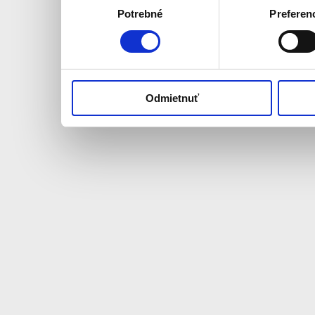
Potrebné
Preferen
súhlasu
ktoré ste im poskytli al
používali ich služby.
Odmietnuť