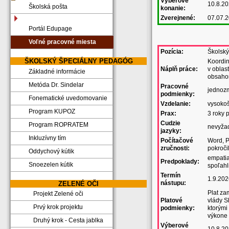
Výberové
10.8.20
Školská pošta
konanie:
Zverejnené:
07.07.
Portál Edupage
Voľné pracovné miesta
Pozícia:
Školský
ŠKOLSKÝ ŠPECIÁLNY PEDAGÓG
Koordin
Náplň práce:
v oblas
Základné informácie
obsah
Metóda Dr. Sindelar
Pracovné
jednoz
podmienky:
Fonematické uvedomovanie
Vzdelanie:
vysoko
Program KUPOZ
Prax:
3 roky 
Cudzie
Program ROPRATEM
nevyža
jazyky:
Inkluzívny tím
Počítačové
Word, P
zručnosti:
pokroči
Oddychový kútik
empatia
Predpoklady:
Snoezelen kútik
spoľahl
Termín
1.9.202
nástupu:
ZELENÉ OČI
Plat za
Projekt Zelené oči
Platové
vlády S
Prvý krok projektu
podmienky:
ktorými
výkone 
Druhý krok - Cesta jablka
Výberové
10.8.20