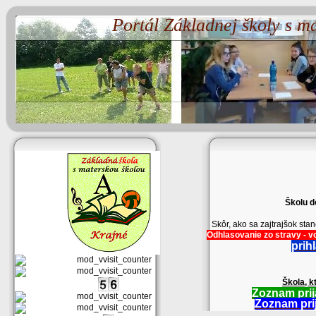
Portál Základnej školy s m
Školu d
Skôr, ako sa zajtrajšok st
Odhlasovanie zo stravy - vo
prih
Škola, k
Zoznam prij
Zoznam prij