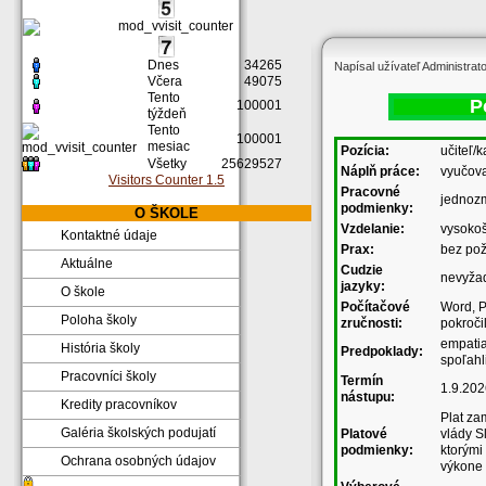
Dnes
34265
Napísal užívateľ Administrat
Včera
49075
Tento
P
100001
týždeň
Tento
100001
mesiac
Pozícia:
učiteľ/
Všetky
25629527
Náplň práce:
vyučov
Visitors Counter 1.5
Pracovné
jednoz
podmienky:
O ŠKOLE
Vzdelanie:
vysoko
Kontaktné údaje
Prax:
bez pož
Aktuálne
Cudzie
nevyža
jazyky:
O škole
Počítačové
Word, P
Poloha školy
zručnosti:
pokroči
empatia
História školy
Predpoklady:
spoľahl
Pracovníci školy
Termín
1.9.202
nástupu:
Kredity pracovníkov
Plat za
Galéria školských podujatí
Platové
vlády S
podmienky:
ktorými
Ochrana osobných údajov
výkone 