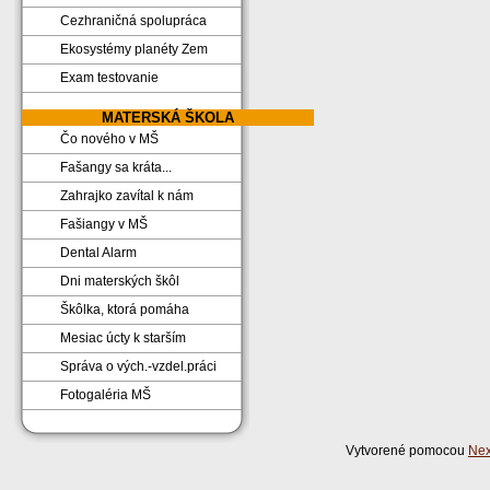
Cezhraničná spolupráca
Ekosystémy planéty Zem
Exam testovanie
MATERSKÁ ŠKOLA
Čo nového v MŠ
Fašangy sa kráta...
Zahrajko zavítal k nám
Fašiangy v MŠ
Dental Alarm
Dni materských škôl
Škôlka, ktorá pomáha
Mesiac úcty k starším
Správa o vých.-vzdel.práci
Fotogaléria MŠ
Vytvorené pomocou
Nex