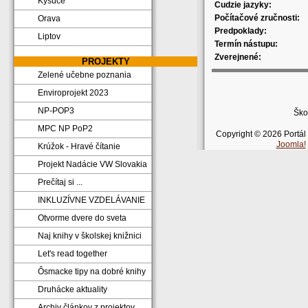
Kysuce
Cudzie jazyky:
Počítačové zručnosti:
Orava
Predpoklady:
Liptov
Termín nástupu:
Zverejnené:
PROJEKTY
Zelené učebne poznania
Enviroprojekt 2023
NP-POP3
Ško
MPC NP PoP2
Copyright © 2026 Portál
Joomla!
Krúžok - Hravé čítanie
Projekt Nadácie VW Slovakia
Prečítaj si ...
INKLUZÍVNE VZDELÁVANIE
Otvorme dvere do sveta
Naj knihy v školskej knižnici
Let's read together
Ôsmacke tipy na dobré knihy
Druhácke aktuality
Archiv článkov z projektov