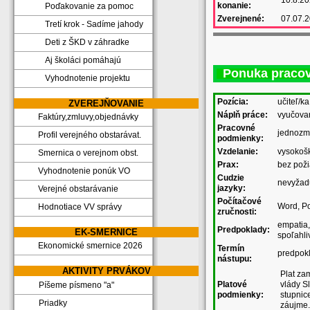
konanie:
Poďakovanie za pomoc
Zverejnené:
07.07.
Tretí krok - Sadíme jahody
Deti z ŠKD v záhradke
Aj školáci pomáhajú
Ponuka pracov
Vyhodnotenie projektu
Pozícia:
učiteľ/ka
ZVEREJŇOVANIE
Náplň práce:
vyučova
Faktúry,zmluvy,objednávky
Pracovné
jednozm
Profil verejného obstarávat.
podmienky:
Vzdelanie:
vysokoš
Smernica o verejnom obst.
Prax:
bez pož
Vyhodnotenie ponúk VO
Cudzie
nevyžad
jazyky:
Verejné obstarávanie
Počítačové
Word, Po
Hodnotiace VV správy
zručnosti:
empatia,
Predpoklady:
EK-SMERNICE
spoľahli
Ekonomické smernice 2026
Termín
predpok
nástupu:
AKTIVITY PRVÁKOV
Plat za
Platové
vlády S
Píšeme písmeno "a"
podmienky:
stupnic
Priadky
záujme.