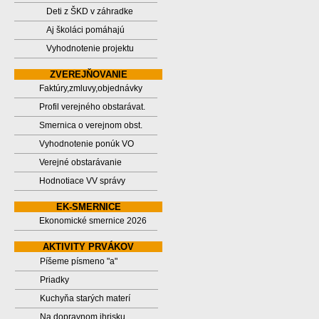
Deti z ŠKD v záhradke
Aj školáci pomáhajú
Vyhodnotenie projektu
ZVEREJŇOVANIE
Faktúry,zmluvy,objednávky
Profil verejného obstarávat.
Smernica o verejnom obst.
Vyhodnotenie ponúk VO
Verejné obstarávanie
Hodnotiace VV správy
EK-SMERNICE
Ekonomické smernice 2026
AKTIVITY PRVÁKOV
Píšeme písmeno "a"
Priadky
Kuchyňa starých materí
Na dopravnom ihrisku