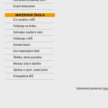
Ekosystémy planéty Zem
Exam testovanie
MATERSKÁ ŠKOLA
Čo nového v MŠ
Fašangy sa kráta...
Zahrajko zavítal k nám
Fašiangy v MŠ
Dental Alarm
Dni materských škôl
Škôlka, ktorá pomáha
Mesiac úcty k starším
Správa o vých.-vzdel.práci
Fotogaléria MŠ
Vytvorené pomocou
Nex