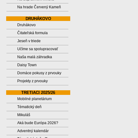
Na hrade Červený Kameň
DRUHÁKOVO
Druhákovo
Čitateľská formula
Jeseň v triede
Učíme sa spolupracovať
Naša malá záhradka
Daisy Town
Domáce pokusy z prvouky
Projekty z prvouky
TRETIACI 2025/26
Mobilné planetárium
Tématický deň
Mikuláš
Aká bude Európa 2026?
Adventný kalendár