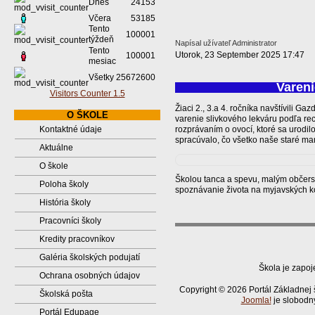
Dnes
24153
Včera
53185
Tento
100001
týždeň
Napísal užívateľ Administrator
Tento
Utorok, 23 September 2025 17:47
100001
mesiac
Všetky
25672600
Vareni
Visitors Counter 1.5
Žiaci 2., 3.a 4. ročníka navštívili G
O ŠKOLE
varenie slivkového lekváru podľa rec
rozprávaním o ovocí, ktoré sa urodi
Kontaktné údaje
spracúvalo, čo všetko naše staré ma
Aktuálne
O škole
Školou tanca a spevu, malým občers
Poloha školy
spoznávanie života na myjavských k
História školy
Pracovníci školy
Kredity pracovníkov
Galéria školských podujatí
Škola je zapoj
Ochrana osobných údajov
Copyright © 2026 Portál Základnej 
Školská pošta
Joomla!
je slobodn
Portál Edupage