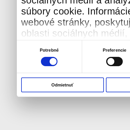
sociálnych médií a anal
súbory cookie. Informáci
webové stránky, poskytu
oblasti sociálnych médií, 
môžu príslušné informáci
Výber
Potrebné
Preferencie
súhlasu
ktoré ste im poskytli aleb
používali ich služby.
Odmietnuť