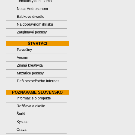
Tématický deň - Zima
Noc s Andresenom
Bábkové divadlo
Na dopravnom ihrisku
Zaujímavé pokusy
ŠTVRTÁCI
Pavučiny
Vesmír
Zimná kreativita
Mrznúce pokusy
Deň bezpečného internetu
POZNÁVAME SLOVENSKO
Informácie o projekte
Rožňava a okolie
Šariš
Kysuce
Orava