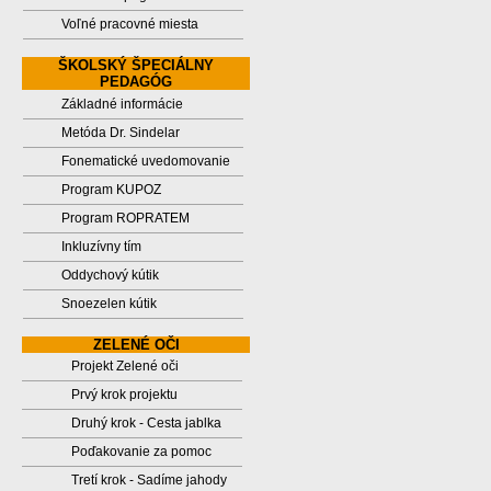
Voľné pracovné miesta
ŠKOLSKÝ ŠPECIÁLNY
PEDAGÓG
Základné informácie
Metóda Dr. Sindelar
Fonematické uvedomovanie
Program KUPOZ
Program ROPRATEM
Inkluzívny tím
Oddychový kútik
Snoezelen kútik
ZELENÉ OČI
Projekt Zelené oči
Prvý krok projektu
Druhý krok - Cesta jablka
Poďakovanie za pomoc
Tretí krok - Sadíme jahody