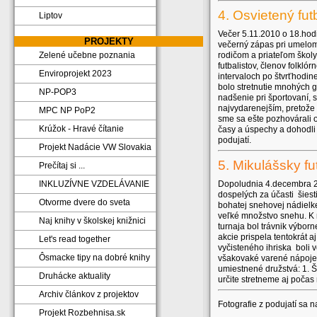
4. Osvietený fu
Liptov
Večer 5.11.2010 o 18.hodin
PROJEKTY
večerný zápas pri umelom
rodičom a priateľom školy.
Zelené učebne poznania
futbalistov, členov folkló
Enviroprojekt 2023
intervaloch po štvrťhodi
bolo stretnutie mnohých g
NP-POP3
nadšenie pri športovaní,
najvydarenejším, pretože s
MPC NP PoP2
sme sa ešte pozhovárali 
Krúžok - Hravé čítanie
časy a úspechy a dohodli
podujatí.
Projekt Nadácie VW Slovakia
5. Mikulášsky fu
Prečítaj si ...
Dopoludnia 4.decembra 201
INKLUZÍVNE VZDELÁVANIE
dospelých za účasti šiest
Otvorme dvere do sveta
bohatej snehovej nádielk
veľké množstvo snehu. K ni
Naj knihy v školskej knižnici
turnaja bol trávnik výbor
akcie prispela tentokrát a
Let's read together
vyčisteného ihriska boli 
Ôsmacke tipy na dobré knihy
všakovaké varené nápoje a
umiestnené družstvá: 1. Š
Druhácke aktuality
určite stretneme aj počas
Archiv článkov z projektov
Fotografie z podujatí sa 
Projekt Rozbehnisa.sk