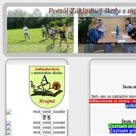
Portál Základnej školy s m
Školu d
Skôr, ako sa zajtrajšok st
Odhlasovanie zo stravy - vo
prih
Škola, k
Zoznam prij
Zoznam prij