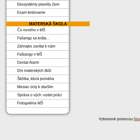
Ekosystémy planéty Zem
Exam testovanie
MATERSKÁ ŠKOLA
Čo nového v MŠ
Fašangy sa kráta...
Zahrajko zavítal k nám
Fašiangy v MŠ
Dental Alarm
Dni materských škôl
Škôlka, ktorá pomáha
Mesiac úcty k starším
Správa o vých.-vzdel.práci
Fotogaléria MŠ
Vytvorené pomocou
Nex