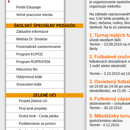
je organizovanie spoločen
organizuje niekoľko.
Portál Edupage
Na základe vypracovaného
Voľné pracovné miesta
eur. Cieľ tohto projektu je
žiaci, občania, rodiny, š
ŠKOLSKÝ ŠPECIÁLNY PEDAGÓG
stretnutí. Na to sú zamer
Základné informácie
1. Turnaj malých f
Metóda Dr. Sindelar
účasti okolitých škôl.
Termín – 23.09.2010 na mu
Fonematické uvedomovanie
školy.
Program KUPOZ
2. Futbalové zručn
futbalových disciplínach 
Program ROPRATEM
1 rodič alebo starýrodič.
Inkluzívny tím
Termín – 2.10.2010 od 13
Oddychový kútik
3. Osvietený futba
Snoezelen kútik
od 19.00 do 24.00 pri ume
stredoškoláci, od 21.00 - 
ZELENÉ OČI
4. Futbalový zápas
Projekt Zelené oči
občerstvením – ochutnáv
Termín – 30.10.2010.
Prvý krok projektu
5. Mikulášsky turn
Druhý krok - Cesta jablka
spoločenskou akciou.
Poďakovanie za pomoc
Termín - 4.12.2010.