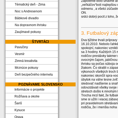
Zápolenie bolo únavné al
Tématický deň - Zima
„veľkáčov“boli najlepšou 
odmenu , a všetci zúčast
Noc s Andresenom
ON. Hoci poča
srdci dobrý pocit z toho,
Bábkové divadlo
Na dopravnom ihrisku
Zaujímavé pokusy
3. Futbalový záp
Dva týždne trvali prípravy
ŠTVRTÁCI
16.10.2010. Nebolo ľahké 
Pavučiny
spokojní, nakoniec vznikli
sa 3 hodiny. Každých 15 m
Vesmír
rodičov prestávky takmer 
ovocným čajom, jablčnou 
Zimná kreativita
ihrisku sa počas súboja o
žiakom. Čo stratili v zápa
Mrznúce pokusy
výkonoch všetkých troch
Deň bezpečného internetu
nakoniec skončil spra-vo
úbytok na váhe tesne zvíť
sledovať nadšenie a snahu
POZNÁVAME SLOVENSKO
odovzdávali všetky svoje s
Informácie o projekte
stretoch došlo k mnohým k
Trocha mrzí fakt, že futba
Rožňava a okolie
sme si užili i viacej zábav
pri pravidelnom stretávaní
Šariš
rodičia, že i menšia noha
Kysuce
Orava