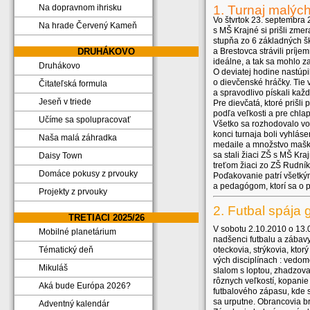
1. Turnaj malých
Na dopravnom ihrisku
Vo štvrtok 23. septembra 
Na hrade Červený Kameň
s MŠ Krajné si prišli zmer
stupňa zo 6 základných šk
a Brestovca strávili prí
DRUHÁKOVO
ideálne, a tak sa mohlo z
Druhákovo
O deviatej hodine nastúpi
o dievčenské hráčky. Tie 
Čitateľská formula
a spravodlivo pískali každ
Jeseň v triede
Pre dievčatá, ktoré prišli
podľa veľkosti a pre chla
Učíme sa spolupracovať
Všetko sa rozhodovalo vo f
konci turnaja boli vyhlásen
Naša malá záhradka
medaile a množstvo maškŕ
sa stali žiaci ZŠ s MŠ Kr
Daisy Town
treťom žiaci zo ZŠ Rudník
Domáce pokusy z prvouky
Poďakovanie patrí všetk
a pedagógom, ktorí sa o p
Projekty z prvouky
2. Futbal spája 
TRETIACI 2025/26
V sobotu 2.10.2010 o 13.0
Mobilné planetárium
nadšenci futbalu a zábavy 
oteckovia, strýkovia, ktor
Tématický deň
vých disciplínach : vedom
Mikuláš
slalom s loptou, zhadzovan
rôznych veľkostí, kopanie
Aká bude Európa 2026?
futbalového zápasu, kde s
sa urputne. Obrancovia br
Adventný kalendár