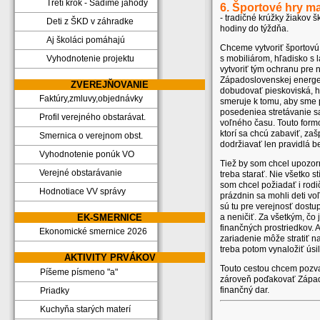
Tretí krok - Sadíme jahody
6. Športové hry ma
- tradičné krúžky žiakov 
Deti z ŠKD v záhradke
hodiny do týždňa.
Aj školáci pomáhajú
Chceme vytvoriť športovú 
s mobiliárom, hľadisko s 
Vyhodnotenie projektu
vytvoriť tým ochranu pre 
Západoslovenskej energe
ZVEREJŇOVANIE
dobudovať pieskoviská, ho
Faktúry,zmluvy,objednávky
smeruje k tomu, aby sme 
posedeniea stretávanie sa
Profil verejného obstarávat.
voľného času. Touto formo
ktorí sa chcú zabaviť, zaš
Smernica o verejnom obst.
dodržiavať len pravidlá b
Vyhodnotenie ponúk VO
Tiež by som chcel upozorn
Verejné obstarávanie
treba starať. Nie všetko
som chcel požiadať i rodi
Hodnotiace VV správy
prázdnin sa mohli deti v
sú tu pre verejnosť dostu
a neničiť. Za všetkým, čo
EK-SMERNICE
finančných prostriedkov.
Ekonomické smernice 2026
zariadenie môže stratiť 
treba potom vynaložiť úsil
AKTIVITY PRVÁKOV
Touto cestou chcem pozva
Píšeme písmeno "a"
zároveň poďakovať Západo
finančný dar.
Priadky
Kuchyňa starých materí