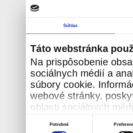
Súhlas
Táto webstránka použ
Na prispôsobenie obsah
sociálnych médií a an
súbory cookie. Informá
webové stránky, posky
oblasti sociálnych médií
môžu príslušné informá
Výber
Potrebné
Preferen
súhlasu
ktoré ste im poskytli al