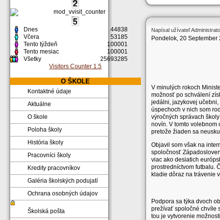
Dnes
44838
Napísal užívateľ Administrat
Včera
53185
Pondelok, 20 September 
Tento týždeň
100001
Tento mesiac
100001
Všetky
25693285
Visitors Counter 1.5
O ŠKOLE
V minulých rokoch Minister
Kontaktné údaje
možnosť po schválení získ
jedálni, jazykovej učebni,
Aktuálne
úspechoch v nich som rod
výročných správach školy 
O škole
novín. V tomto volebnom 
Poloha školy
pretože žiaden sa neuskut
História školy
Objavil som však na inte
spoločnosť Západoslovens
Pracovníci školy
viac ako desiatich európsk
prostredníctvom futbalu.
Kredity pracovníkov
kladie dôraz na trávenie 
Galéria školských podujatí
Ochrana osobných údajov
Podpora sa týka dvoch obl
prežívať spoločné chvíle s
Školská pošta
tou je vytvorenie možnost