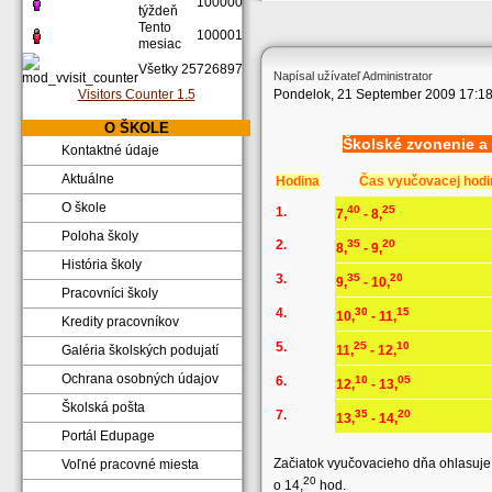
100000
týždeň
Tento
100001
mesiac
Všetky
25726897
Napísal užívateľ Administrator
Visitors Counter 1.5
Pondelok, 21 September 2009 17:1
O ŠKOLE
Školské zvonenie a
Kontaktné údaje
Aktuálne
Hodina
Čas vyučovacej hodi
O škole
40
25
1.
7,
- 8,
Poloha školy
2.
35
20
8,
- 9,
História školy
3.
35
20
9,
- 10,
Pracovníci školy
4.
30
15
10,
- 11,
Kredity pracovníkov
5.
25
10
Galéria školských podujatí
11,
- 12,
Ochrana osobných údajov
6.
10
05
12,
- 13,
Školská pošta
7.
35
20
13,
- 14,
Portál Edupage
Začiatok vyučovacieho dňa ohlasuje
Voľné pracovné miesta
20
o 14,
hod.