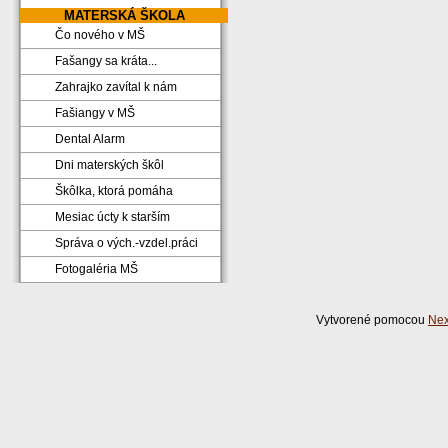
MATERSKÁ ŠKOLA
Čo nového v MŠ
Fašangy sa kráta...
Zahrajko zavítal k nám
Fašiangy v MŠ
Dental Alarm
Dni materských škôl
Škôlka, ktorá pomáha
Mesiac úcty k starším
Správa o vých.-vzdel.práci
Fotogaléria MŠ
Vytvorené pomocou
Nex