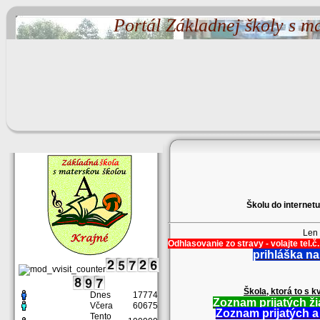
Portál Základnej školy s m
Školu do internet
Len 
Odhlasovanie zo stravy - volajte tel.
prihláška na
Škola, ktorá to s k
Dnes
17774
Zoznam prijatých ži
Včera
60675
Zoznam prijatých a 
Tento