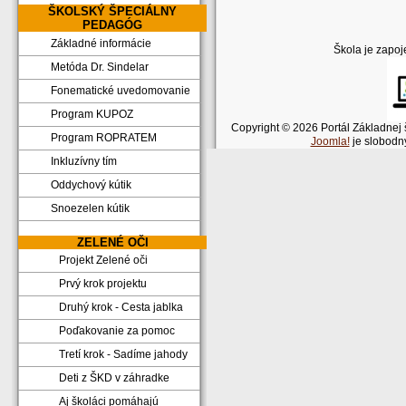
ŠKOLSKÝ ŠPECIÁLNY
PEDAGÓG
Základné informácie
Škola je zapoj
Metóda Dr. Sindelar
Fonematické uvedomovanie
Program KUPOZ
Copyright © 2026 Portál Základnej 
Program ROPRATEM
Joomla!
je slobodn
Inkluzívny tím
Oddychový kútik
Snoezelen kútik
ZELENÉ OČI
Projekt Zelené oči
Prvý krok projektu
Druhý krok - Cesta jablka
Poďakovanie za pomoc
Tretí krok - Sadíme jahody
Deti z ŠKD v záhradke
Aj školáci pomáhajú