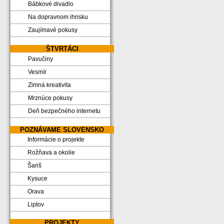
Bábkové divadlo
Na dopravnom ihrisku
Zaujímavé pokusy
ŠTVRTÁCI
Pavučiny
Vesmír
Zimná kreativita
Mrznúce pokusy
Deň bezpečného internetu
POZNÁVAME SLOVENSKO
Informácie o projekte
Rožňava a okolie
Šariš
Kysuce
Orava
Liptov
PROJEKTY