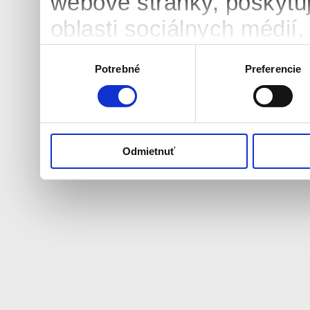
webové stránky, poskytu
oblasti sociálnych médií, 
môžu príslušné informáci
Výber
Potrebné
Preferencie
súhlasu
ktoré ste im poskytli aleb
používali ich služby.
Odmietnuť