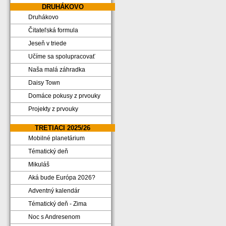
DRUHÁKOVO
Druhákovo
Čitateľská formula
Jeseň v triede
Učíme sa spolupracovať
Naša malá záhradka
Daisy Town
Domáce pokusy z prvouky
Projekty z prvouky
TRETIACI 2025/26
Mobilné planetárium
Tématický deň
Mikuláš
Aká bude Európa 2026?
Adventný kalendár
Tématický deň - Zima
Noc s Andresenom