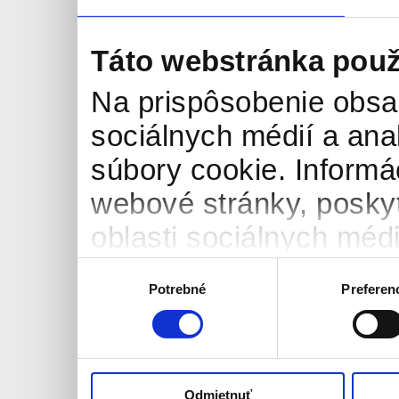
Táto webstránka použ
Na prispôsobenie obsah
sociálnych médií a an
súbory cookie. Informá
webové stránky, posky
oblasti sociálnych médií
môžu príslušné informá
Výber
Potrebné
Preferen
súhlasu
ktoré ste im poskytli al
používali ich služby.
Odmietnuť