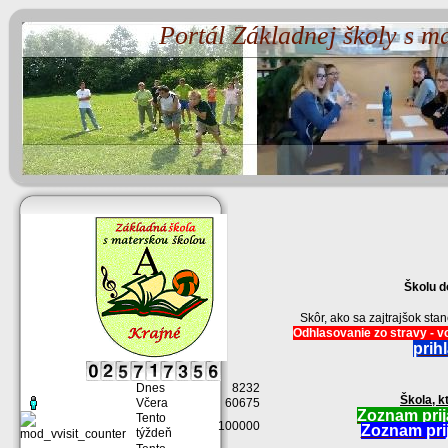
Portál Základnej školy s m
Školu d
Skôr, ako sa zajtrajšok st
Odhlasovanie zo stravy - vo
prih
Dnes
8232
Škola, k
Včera
60675
Zoznam prij
Tento
100000
Zoznam prij
týždeň