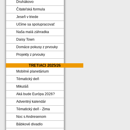
Druhákovo
Čitateľská formula
Jeseň v triede
Učíme sa spolupracovať
Naša malá záhradka
Daisy Town
Domáce pokusy z prvouky
Projekty z prvouky
TRETIACI 2025/26
Mobilné planetárium
Tématický deň
Mikuláš
Aká bude Európa 2026?
Adventný kalendár
Tématický deň - Zima
Noc s Andresenom
Bábkové divadlo