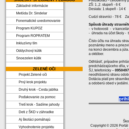
Predškoláci - celodenný 
ZŠ: 1.,2. stupeň - 6 €
Základné informácie
Desiata: 1.stupeň - 14 € 
Metóda Dr. Sindelar
Cudzí stravníci - 78 € Z
Fonematické uvedomovanie
Spôsob úhrady stravnéh
Program KUPOZ
- v hotovosti - v kancelár
- úhrada na účet školy - 
Program ROPRATEM
Číslo účtu na úhradu str
Inkluzívny tím
poznámky meno a priezvisk
na konci decembra a júla
Oddychový kútik
a október.
Snoezelen kútik
Odhlásiť, prípadne prihlá
predchádzajúceho dňa, v 
ZELENÉ OČI
ŠJ, telefonicky –
0950497
neodhlásenú stravu odobr
Projekt Zelené oči
Dotácia platí pre stravní
Prvý krok projektu
a odoberú obed v jedálni.
Druhý krok - Cesta jablka
Poďakovanie za pomoc
prih
Tretí krok - Sadíme jahody
Deti z ŠKD v záhradke
Aj školáci pomáhajú
Ško
Copyright © 2026 Portál
Vyhodnotenie projektu